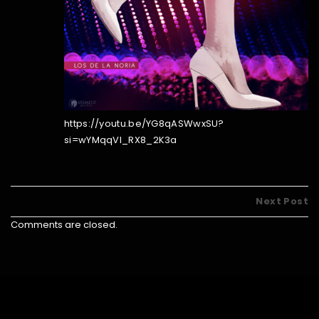
https://youtu.be/YG8qASWwxSU?
si=wYMqqVl_RX8_2K3a
Next Post
Comments are closed.