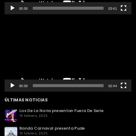
o
00:00
03:41
r
d
R
e
e
v
p
í
r
d
o
e
d
o
u
c
t
o
00:00
02:44
r
d
ÚLTIMAS NOTICIAS
e
v
Los De La Noria presentan Fuera De Serie
19 febrero, 2025
í
d
Banda Carnaval presenta Pude
e
19 febrero, 2025