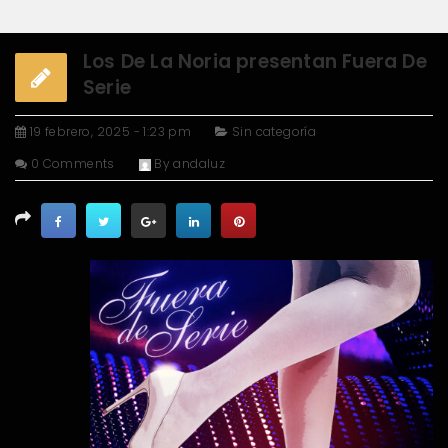
Los De La Noria presentan Fuera De
Serie
19 febrero, 2025 - 1:23 pm
Sin categoría
0 Comments
By
andaluz